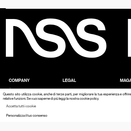
COMPANY
LEGAL
MAGA
ÜBER
DATENSCHUTZRICHTLINIE
FASH
Questo sito utilizza cookie, anche di terze parti, per migliorare la tua esperienza e offri
relative funzioni. Se vuoi saperne di più leggi la nostra cookie policy.
KONTAKTE
COOKIES VERWALTEN
CULT
Accetta tutti i cookie
ARBEITEN SIE MIT UNS
PORT
Personalizza il tuo consenso
NSS FACTORY
BEYO