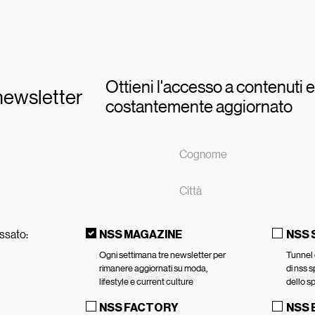
Ottieni l'accesso a contenuti e
a newsletter
costantemente aggiornato
essato:
NSS MAGAZINE
NSS
Ogni settimana tre newsletter per
Tunnel 
rimanere aggiornati su moda,
di nss s
lifestyle e current culture
dello s
NSS FACTORY
NSS 