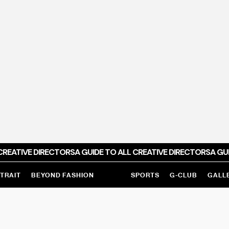
CREATIVE DIRECTORS
A GUIDE TO ALL CREATIVE DIRECTORS
A GUI
TRAIT
BEYOND FASHION
SPORTS
G-CLUB
GALL