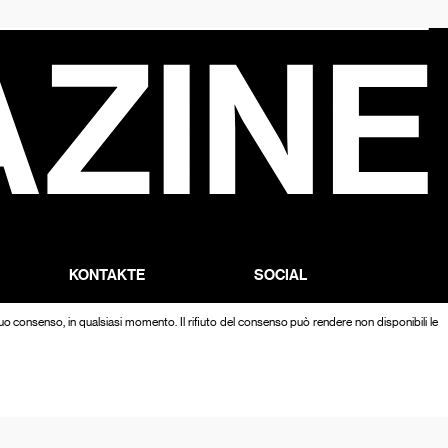
KONTAKTE
SOCIAL
 BEI
SCHREIBEN SIE UNS
FACEBOOK
l tuo consenso, in qualsiasi momento. Il rifiuto del consenso può rendere non disponibili le
ACK AN
INSTAGRAM
TWITTER
TIKTOK
THREADS