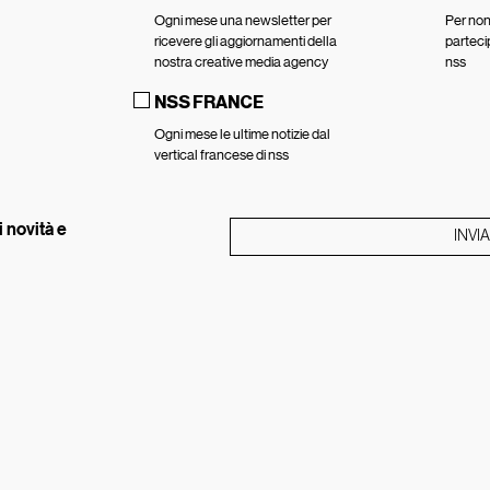
Ogni mese una newsletter per
Per non 
ricevere gli aggiornamenti della
parteci
nostra creative media agency
nss
NSS FRANCE
Ogni mese le ultime notizie dal
vertical francese di nss
 novità e
INVIA