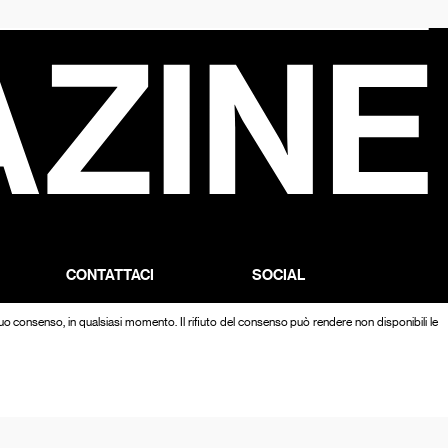
CONTATTACI
SOCIAL
TRO
DROP US A LINE
FACEBOOK
l tuo consenso, in qualsiasi momento. Il rifiuto del consenso può rendere non disponibili le
INSTAGRAM
TWITTER
TIKTOK
THREADS