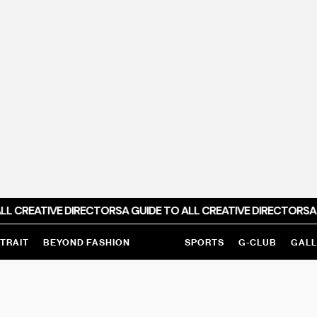
LL CREATIVE DIRECTORS
A GUIDE TO ALL CREATIVE DIRECTORS
A 
TRAIT
BEYOND FASHION
SPORTS
G-CLUB
GALL