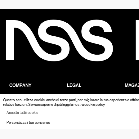
COMPANY
LEGAL
MAGA
ABOUT
PRIVACY POLICY
FASHI
Questo sito utilizza cookie, anche di terze parti, per migliorare la tua esperienza e offri
relative funzioni. Se vuoi saperne di più leggi la nostra cookie policy.
CONTACTS
GESTISCI COOKIE
CULTU
Accetta tutti i cookie
LAVORA CON NOI
PORTR
Personalizza il tuo consenso
NSS FACTORY
BEYON