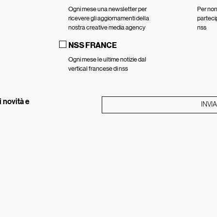
Ogni mese una newsletter per
Per non 
ricevere gli aggiornamenti della
parteci
nostra creative media agency
nss
NSS FRANCE
Ogni mese le ultime notizie dal
vertical francese di nss
 novità e
INVIA