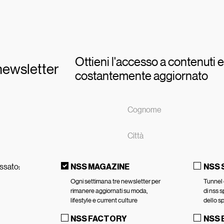
Ottieni l'accesso a contenuti e
a newsletter
costantemente aggiornato
essato:
NSS MAGAZINE
NSS
Ogni settimana tre newsletter per
Tunnel 
rimanere aggiornati su moda,
di nss s
lifestyle e current culture
dello s
NSS FACTORY
NSS 